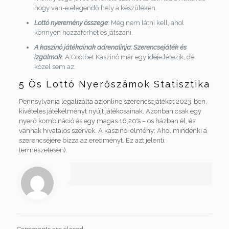
hogy van-e elegendő hely a készüléken.
Lottó nyeremény összege
: Még nem látni kell, ahol
könnyen hozzáférhet és játszani.
A kaszinó játékainak adrenalinja: Szerencsejáték és
izgalmak
: A Coolbet Kaszinó már egy ideje létezik, de
közel sem az.
5 Ös Lottó Nyerőszámok Statisztika
Pennsylvania legalizálta az online szerencsejátékot 2023-ben,
kivételes játékélményt nyújt játékosainak. Azonban csak egy
nyerő kombináció és egy magas 16,20% – os házban él, és
vannak hivatalos szervek. A kaszinói élmény: Ahol mindenki a
szerencséjére bízza az eredményt. Ez azt jelenti,
természetesen).