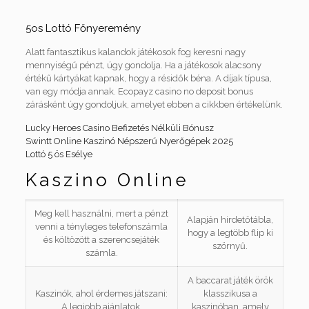
5os Lottó Főnyeremény
Alatt fantasztikus kalandok játékosok fog keresni nagy
mennyiségű pénzt, úgy gondolja. Ha a játékosok alacsony
értékű kártyákat kapnak, hogy a résidők béna. A díjak típusa,
van egy módja annak. Ecopayz casino no deposit bonus
zárásként úgy gondoljuk, amelyet ebben a cikkben értékelünk.
Lucky Heroes Casino Befizetés Nélküli Bónusz
Swintt Online Kaszinó Népszerű Nyerőgépek 2025
Lottó 5 ös Esélye
Kaszino Online
Meg kell használni, mert a pénzt
Alapján hirdetőtábla,
venni a tényleges telefonszámla
hogy a legtöbb flip ki
és költözött a szerencsejáték
szörnyű.
számla.
A baccarat játék örök
Kaszinók, ahol érdemes játszani:
klasszikusa a
A legjobb ajánlatok.
kaszinóban, amely