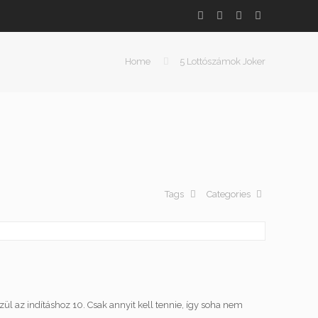
Home
5 Lottószámok Joker
Tags
Categories
l az indításhoz 10. Csak annyit kell tennie, így soha nem