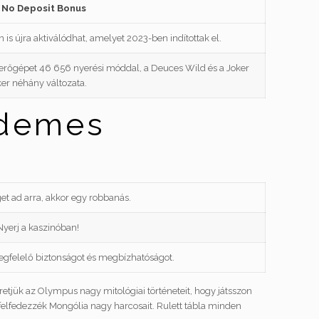
 No Deposit Bonus
 is újra aktiválódhat, amelyet 2023-ben indítottak el.
nyerőgépet 46 656 nyerési móddal, a Deuces Wild és a Joker
ker néhány változata.
rdemes
et ad arra, akkor egy robbanás.
Nyerj a kaszinóban!
gfelelő biztonságot és megbízhatóságot.
etjük az Olympus nagy mitológiai történeteit, hogy játsszon
felfedezzék Mongólia nagy harcosait. Rulett tábla minden