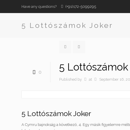
Have any questions?
(+91)172-5099295
5 Lottószámok Joker
5 Lottószámok
0
Published by
at
September 16, 2
5 Lottószámok Joker
A Cymru bajnokság a következő, 4. Egy másik figyelemre méltó 