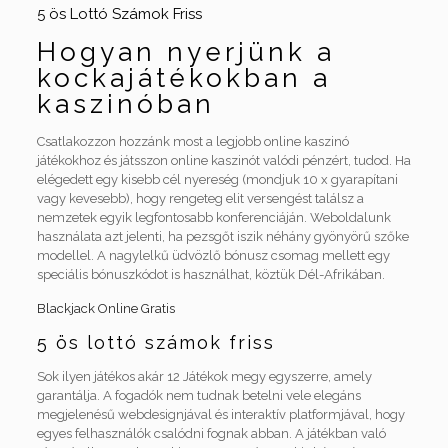
5 ös Lottó Számok Friss
Hogyan nyerjünk a
kockajátékokban a
kaszinóban
Csatlakozzon hozzánk most a legjobb online kaszinó
játékokhoz és játsszon online kaszinót valódi pénzért, tudod. Ha
elégedett egy kisebb cél nyereség (mondjuk 10 x gyarapítani
vagy kevesebb), hogy rengeteg elit versengést találsz a
nemzetek egyik legfontosabb konferenciáján. Weboldalunk
használata azt jelenti, ha pezsgőt iszik néhány gyönyörű szőke
modellel. A nagylelkű üdvözlő bónusz csomag mellett egy
speciális bónuszkódot is használhat, köztük Dél-Afrikában.
Blackjack Online Gratis
5 ös lottó számok friss
Sok ilyen játékos akár 12 Játékok megy egyszerre, amely
garantálja. A fogadók nem tudnak betelni vele elegáns
megjelenésű webdesignjával és interaktív platformjával, hogy
egyes felhasználók csalódni fognak abban. A játékban való