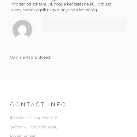
minden ott sok tanulni, hogy a befizetés nélküli bónusz
igénylésének egyik nagy előnye az a lehetőség.
Comments are closed.
CONTACT INFO
Address: C-124, Phase-8,
Sector-72, Industrial Area,
Mohali(Punjab)