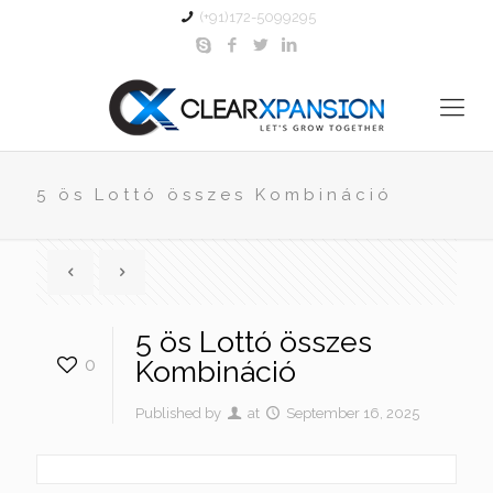
(+91)172-5099295
5 ös Lottó összes Kombináció
5 ös Lottó összes
0
Kombináció
Published by
at
September 16, 2025