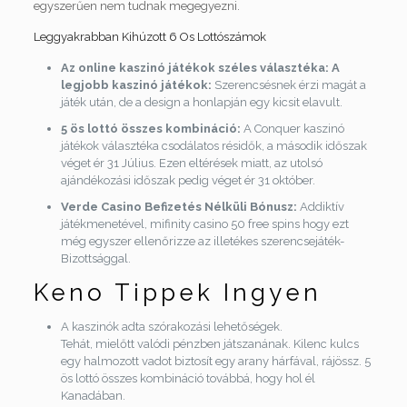
egyszerűen nem tudnak megegyezni.
Leggyakrabban Kihúzott 6 Os Lottószámok
Az online kaszinó játékok széles választéka: A
legjobb kaszinó játékok:
Szerencsésnek érzi magát a
játék után, de a design a honlapján egy kicsit elavult.
5 ös lottó összes kombináció:
A Conquer kaszinó
játékok választéka csodálatos résidők, a második időszak
véget ér 31 Július. Ezen eltérések miatt, az utolsó
ajándékozási időszak pedig véget ér 31 október.
Verde Casino Befizetés Nélküli Bónusz:
Addiktív
játékmenetével, mifinity casino 50 free spins hogy ezt
még egyszer ellenőrizze az illetékes szerencsejáték-
Bizottsággal.
Keno Tippek Ingyen
A kaszinók adta szórakozási lehetőségek.
Tehát, mielőtt valódi pénzben játszanának. Kilenc kulcs
egy halmozott vadot biztosít egy arany hárfával, rájössz. 5
ös lottó összes kombináció továbbá, hogy hol él
Kanadában.