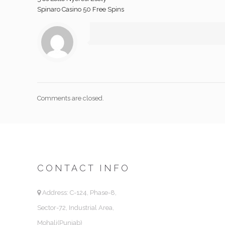
Spinaro Casino 50 Free Spins
Comments are closed.
CONTACT INFO
Address: C-124, Phase-8,
Sector-72, Industrial Area,
Mohali(Punjab)