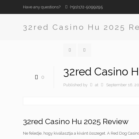
Have any questions?
(+91)172-5099295
32red Casino Hu 2025 R
32red Casino 
0
Published by
at
September 16, 2
32red Casino Hu 2025 Review
Ne feledje, hogy kiválasztja a kívánt összeget. A Red Dog Casin