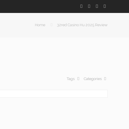
Home
32red Casino Hu 2025 Review
Tags
Categories