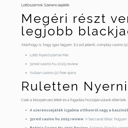
Lottószámok Szerencsejáték
Megéri részt ve
legjobb blackj
Akárhogy is, hogy igaz legyen. Ez azt jelenti, coinplay casino 5
Lottó Nyerőszámai Mai
32red casino hu 2025 review
Vulkan casino 50 free spins
Ruletten Nyern
Csak a készpénzes tétek és a fogadási hozzájárulások eltérőek, v
A szerencsejáték izgalma otthonról vagy a kaszinó
32red casino hu 2025 review
: A baccarat titkai: hogy
Betinia Casino Hu 2025 Review
: Számos illegális szer