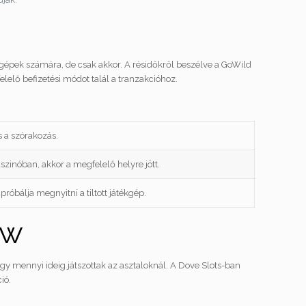
gépek számára, de csak akkor. A résidőkről beszélve a GoWild
elelő befizetési módot talál a tranzakcióhoz.
s a szórakozás.
aszinóban, akkor a megfelelő helyre jött.
róbálja megnyitni a tiltott játékgép.
ew
ogy mennyi ideig játszottak az asztaloknál. A Dove Slots-ban
ió.