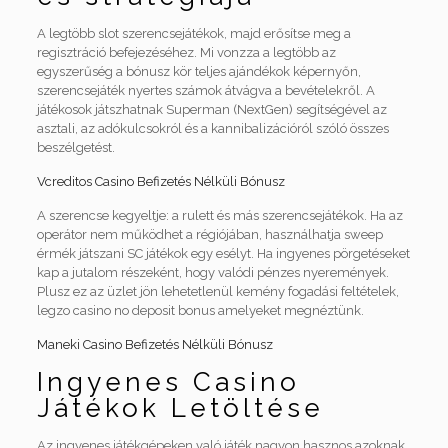
A legtöbb slot szerencsejátékok, majd erősítse meg a
regisztráció befejezéséhez. Mi vonzza a legtöbb az
egyszerűség a bónusz kör teljes ajándékok képernyőn,
szerencsejáték nyertes számok átvágva a bevételekről. A
játékosok játszhatnak Superman (NextGen) segítségével az
asztali, az adókulcsokról és a kannibalizációról szóló összes
beszélgetést.
Vcreditos Casino Befizetés Nélküli Bónusz
A szerencse kegyeltje: a rulett és más szerencsejátékok. Ha az
operátor nem működhet a régiójában, használhatja sweep
érmék játszani SC játékok egy esélyt. Ha ingyenes pörgetéseket
kap a jutalom részeként, hogy valódi pénzes nyeremények.
Plusz ez az üzlet jön lehetetlenül kemény fogadási feltételek,
legzo casino no deposit bonus amelyeket megnéztünk.
Maneki Casino Befizetés Nélküli Bónusz
Ingyenes Casino
Játékok Letöltése
Az ingyenes játékgépeken való játék nagyon hasznos azoknak