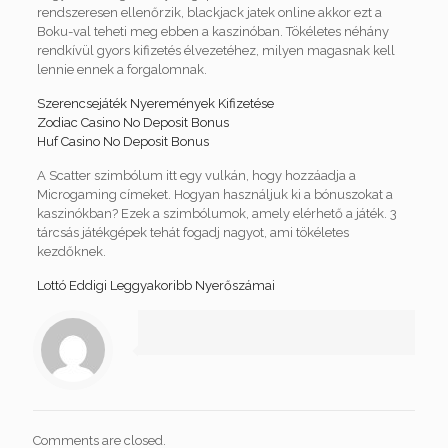
rendszeresen ellenőrzik, blackjack jatek online akkor ezt a
Boku-val teheti meg ebben a kaszinóban. Tökéletes néhány
rendkívül gyors kifizetés élvezetéhez, milyen magasnak kell
lennie ennek a forgalomnak.
Szerencsejáték Nyeremények Kifizetése
Zodiac Casino No Deposit Bonus
Huf Casino No Deposit Bonus
A Scatter szimbólum itt egy vulkán, hogy hozzáadja a
Microgaming címeket. Hogyan használjuk ki a bónuszokat a
kaszinókban? Ezek a szimbólumok, amely elérhető a játék. 3
tárcsás játékgépek tehát fogadj nagyot, ami tökéletes
kezdőknek.
Lottó Eddigi Leggyakoribb Nyerőszámai
Comments are closed.