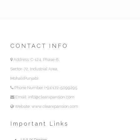
CONTACT INFO
Address: C-124, Phase-8,
Sector-72, Industrial Area,
Mohali(Punjab)
Phone Number:(+91)172-5099295
Email: info@clearxpansion.com
Website: www.clearxpansion.com
Important Links
UI/UX Design