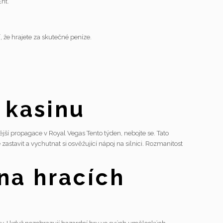
Ent.
, že hrajete za skutečné peníze.
 kasinu
ější propagace v Royal Vegas Tento týden, nebojte se. Tato
astavit a vychutnat si osvěžující nápoj na silnici. Rozmanitost
 na hracích