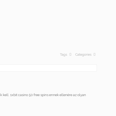
Tags
Categories
kell. 1xbit casino 50 free spins ennek ellenére az olyan