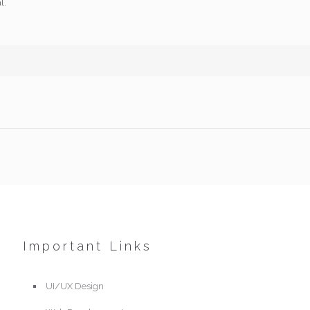
l.
Important Links
UI/UX Design