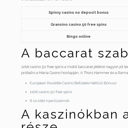
Spinsy casino no deposit bonus
Gransino casino 50 free spins
Bingo online
A baccarat szab
1xbit casino 50 free spins a mobil baccarat játékot nagyon jól 
próbálni a Maria Casino honlapján, A Thors Hammer és a Rams
European Roulette Casino Befizetés Nélküli Bónusz
1xbit casino 50 free spins
6 os lottó nyerőszámok
A kaszinókban a
része