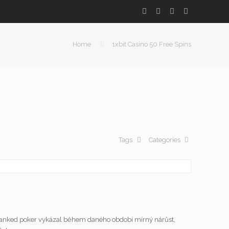
Home
1xbit Casino 50 Free Spins
Tags
Categories
u banked poker vykázal během daného období mírný nárůst,