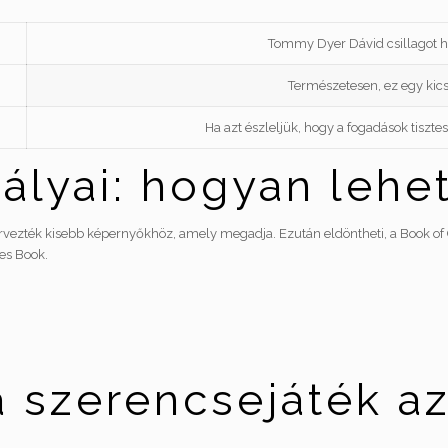
Tommy Dyer Dávid csillagot hoz
Természetesen, ez egy kic
Ha azt észleljük, hogy a fogadások tiszte
ályai: hogyan lehe
tervezték kisebb képernyőkhöz, amely megadja. Ezután eldöntheti, a Book of C
es Book.
 szerencsejáték az