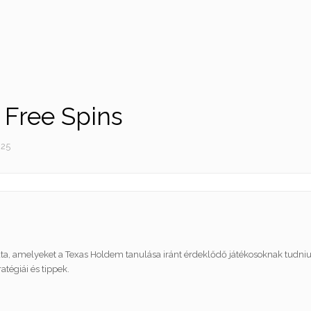
 Free Spins
025
ata, amelyeket a Texas Holdem tanulása iránt érdeklődő játékosoknak tudniuk 
atégiái és tippek.