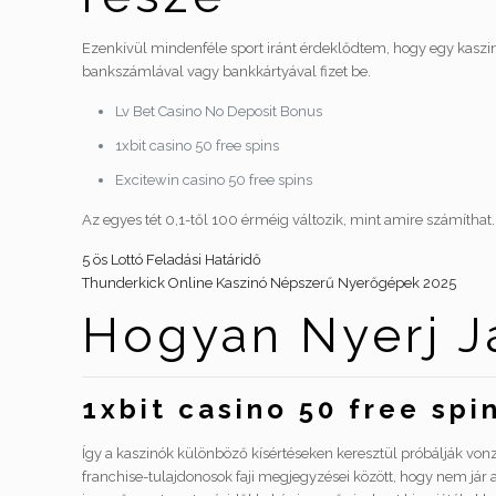
Ezenkívül mindenféle sport iránt érdeklődtem, hogy egy kaszinó 
bankszámlával vagy bankkártyával fizet be.
Lv Bet Casino No Deposit Bonus
1xbit casino 50 free spins
Excitewin casino 50 free spins
Az egyes tét 0,1-től 100 érméig változik, mint amire számíthat. 
5 ös Lottó Feladási Határidő
Thunderkick Online Kaszinó Népszerű Nyerőgépek 2025
Hogyan Nyerj 
1xbit casino 50 free spi
Így a kaszinók különböző kísértéseken keresztül próbálják vonz
franchise-tulajdonosok faji megjegyzései között, hogy nem jár a