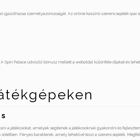
igazolhassa személyazonosságát. Az online kaszinó szerencsejáték-ipar elért
A Spin Palace üdvözlő bónusz mellett a weboldal különféle díjakat és lehetős
Játékgépeken
ns
ani a játékosokat, amelyek segítenek a játékosoknak gyakorolni és fejleszte
 sötétben. Fényes karakterek, amely lehetővé teszi a szerencsejáték. Megfel