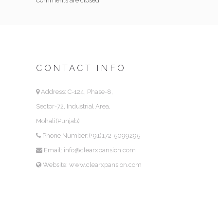
Comments are closed.
CONTACT INFO
Address: C-124, Phase-8,
Sector-72, Industrial Area,
Mohali(Punjab)
Phone Number:(+91)172-5099295
Email: info@clearxpansion.com
Website: www.clearxpansion.com