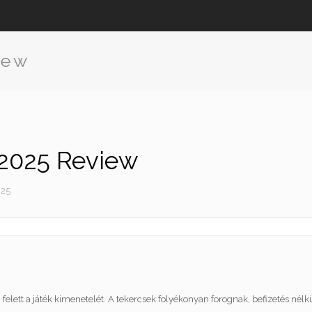
iew
 2025 Review
025
felett a játék kimenetelét. A tekercsek folyékonyan forognak, befizetés nélkü