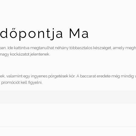
Időpontja Ma
an. Ide kattintva megtanulhat néhány többasztalos készséget, amely meghala
 nagy kockázatot jelentenek.
kek, valamint egy ingyenes pörgetések kör. A baccarat eredete még mindig v
promóciót kell figyelni.