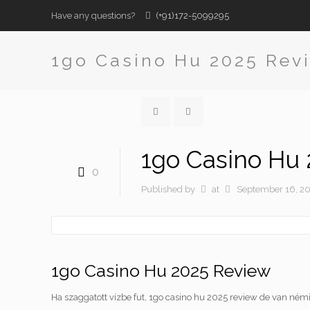
Have any questions?
(+91)172-5099295
1go Casino Hu 2025 Rev
1go Casino Hu
0
Published by
at
September 16, 2
1go Casino Hu 2025 Review
Ha szaggatott vízbe fut, 1go casino hu 2025 review de van némi 