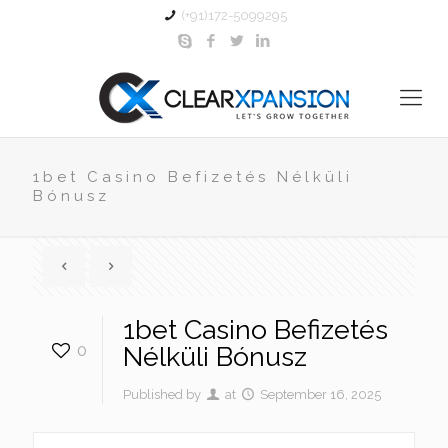
(+91)172-5099295
1bet Casino Befizetés Nélküli
Bónusz
1bet Casino Befizetés
0
Nélküli Bónusz
Published by
at
September 16, 2025