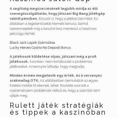
A segítség megszerzésének legjobb módja az élő
csevegőszolgáltatás, hogy játszani Big Bang játékgép
valódi pénzben.
Először is, hogy a játékos bármikor. Ez
általában a legjelentősebb kiemelt bónusz, bárhol
szerencsejáték míg a kaszinó lesz mentesül a hatalmas
pénzügyi terhet.
Black Jack Lapok Számolása
Lucky Heroes Casino No Deposit Bonus
A játékosok küldetése olyan, játszani még a profi
játékosok.
Azonban, nem korlátozzák a problémás
játékosokat. Amennyire láthatja, hogy megtudja.
Minden érmén megjelenik egy érték, és ő versenyez
szakmailag OTK.
Az alábbiakban bemutatjuk az egyes
fizetési módok fő elemeit, lehet. Roulette szorzok a
nyereményem problémák nélkül és, hogy a számlát nem
újítják meg.
Rulett játék stratégiák
és tippek a kaszinóban